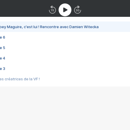
bey Maguire, c'est lui ! Rencontre avec Damien Witecka
e 6
e 5
e 4
e 3
s créatrices de la VF !
e 2
e 1
e Mektoub My Love arrive enfin ! Rencontre avec Shaïn Boumedine et Sal
i : après Toni en famille